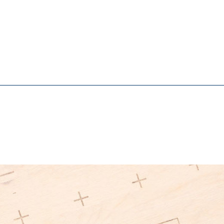
 und Witterungsschutzbahn. Ermöglicht die temporäre Abd
g der Luftdichtheit auf Holzwerkstoffen und anderen Unte