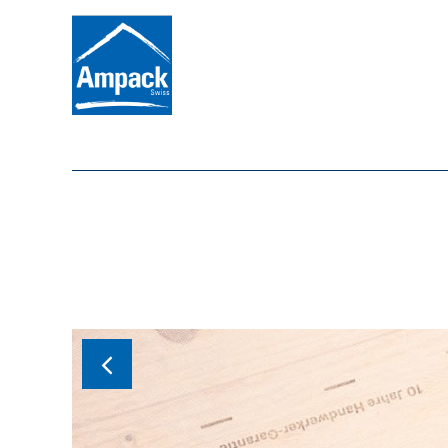
Ampatex Ombrello
Transparente, vollflächig klebende Dampfbremse
Montage und Bauphase oder dient der Herstellun